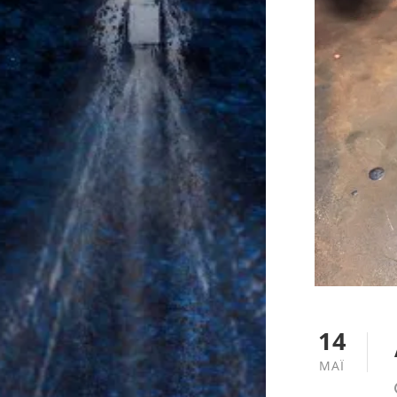
14
ΜΆΙ