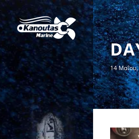
DA
ΑΡΧΙΚΉ
14 Μαΐου,
ΣΧΕΤΙΚΆ
ΥΠΗΡΕΣΊΕΣ
BLOG
ΕΠΙΚΟΙΝΩΝΊΑ