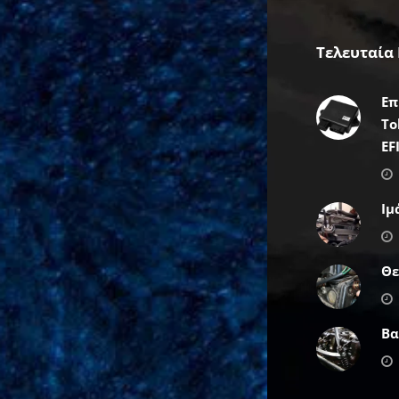
Τελευταία
Επ
To
EF
Ιμ
Θε
Βα