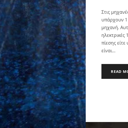
Στις μηχανέ
υπάρχουν 1 
μηχανή. Αυτ
ηλεκτρικές 
πίεσης είτε
είναι...
READ M