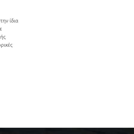
την ίδια
ε
λής
ορικές